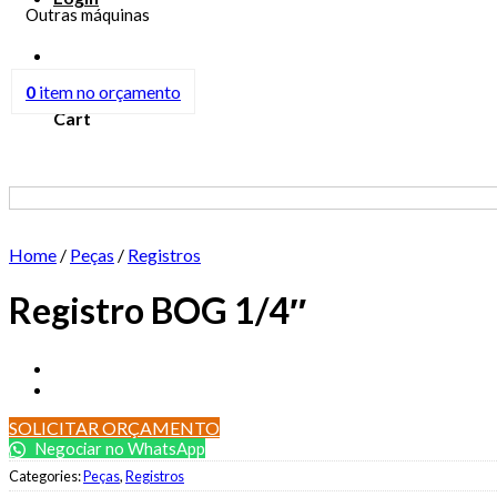
Outras máquinas
0
0
item
no orçamento
Cart
Home
/
Peças
/
Registros
Registro BOG 1/4″
SOLICITAR ORÇAMENTO
Negociar no WhatsApp
Categories:
Peças
,
Registros