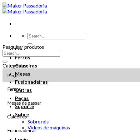
Pesquisar produtos
Loja
Ferros
Categorias
Caldeiras
Mesas
Peças
Fusionadeiras
Ferros
Outras
Peças
Mesas de passar
Suporte
Sobre
Caldeiras
Sobre nós
Vídeos de máquinas
Fusionadeiras
Login