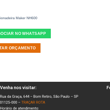
sionadeira Maker NH600
OCIAR NO WHATSAPP
ITAR ORÇAMENTO
Venha nos visitar:
F
Rua da Graça, 644 – Bom Retiro, São Paulo – SP
01125-000 –
TRAÇAR ROTA
Horário de atendimento: