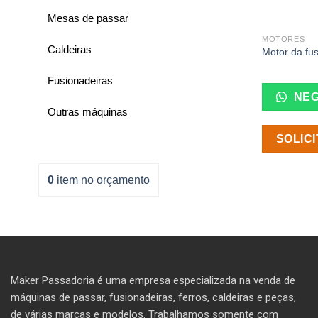
Mesas de passar
MOTORES
Caldeiras
Motor da fu
Fusionadeiras
NEG
Outras máquinas
SOLIC
0
item
no orçamento
Maker Passadoria é uma empresa especializada na venda de
máquinas de passar, fusionadeiras, ferros, caldeiras e peças,
de várias marcas e modelos. T
rabalhamos somente com